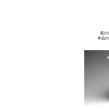
底の
本品の