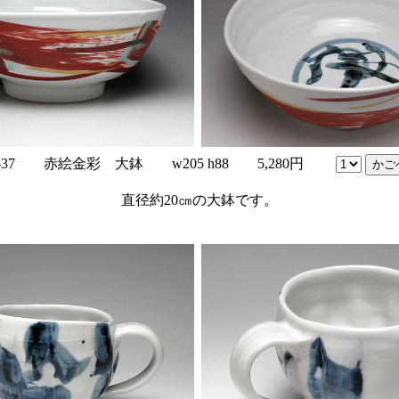
r-37 赤絵金彩 大鉢 w205 h88 5,280円
直径約20㎝の大鉢です。