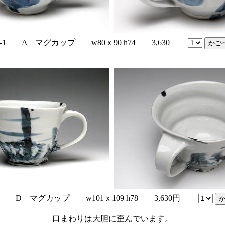
r-1 A マグカップ w80ｘ90 h74 3,630
-47 D マグカップ w101ｘ109 h78 3,630円
口まわりは大胆に歪んでいます。