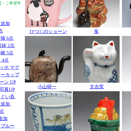
見・ご希望等
点追加
点
ひつじのショーン
鬼
猫 6点
口鉢 2点
碗 5点
 4点
ッホ マグ
ヒーカップ
ン UP
小山研一
文吉窯
写真UP
 ぐい呑
点追加
3点
追加
コブルー