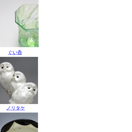
ぐい呑
ノリタケ