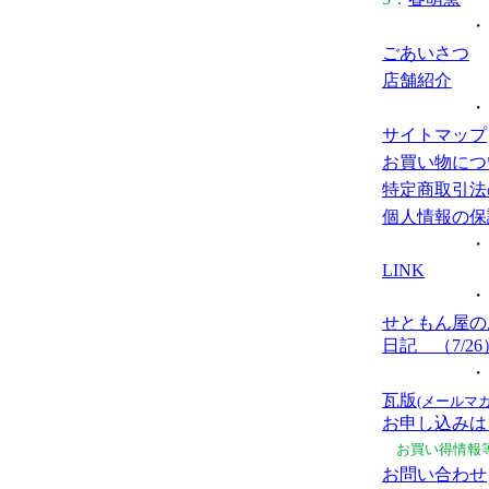
・
ごあいさつ
店舗紹介
・
サイトマップ
お買い物につ
特定商取引法
個人情報の保
・
LINK
・
せともん屋の
日記 （7/26
・
瓦版
(メールマ
お申し込みは
お買い得情報
お問い合わせ