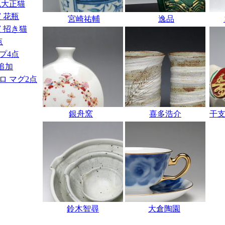
色大正猫
 花瓶
宮崎祐輔
逸品
 招き猫
点
プ4点
追加
ロ マグ2点
銀舟窯
喜多浩介
干
鈴木智尋
大倉陶園