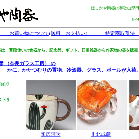
ほしかや陶器は和歌山県
E-
お買い物について(送料、お支払い）
特定商取引
器は、普段使いの食器から、記念品、ギフト。日常雑器から作家物の器を販売
彦 （奈良ガラス工房） の
かに、かたつむりの置物、冷酒器、グラス、ボールが入荷
/8/7
スト5
）
陶房阿呍
川北成彦