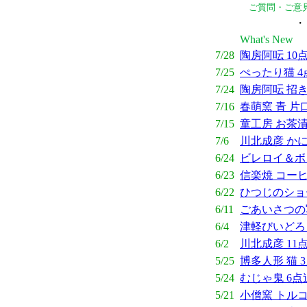
ご質問・ご意
・
What's
New
7/28
陶房阿呍 10
7/25
ぺったり猫 4
7/24
陶房阿呍 招き
7/16
春萌窯 青 片
7/15
童工房 お茶漬
7/6
川北成彦 かに
6/24
ビレロイ＆ボ
6/23
信楽焼 コー
6/22
ひつじのショー
6/11
ごあいさつの
6/4
津軽びいどろ
6/2
川北成彦 11
5/25
博多人形 猫 
5/24
むじゃ鬼 6点
5/21
小僧窯 トル