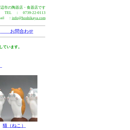
田辺市の陶器店・食器店です
TEL ： 0739-22-0113
Mail ：
info@hoshikaya.com
法
お問合わせ
しています。
。
猫（ねこ）