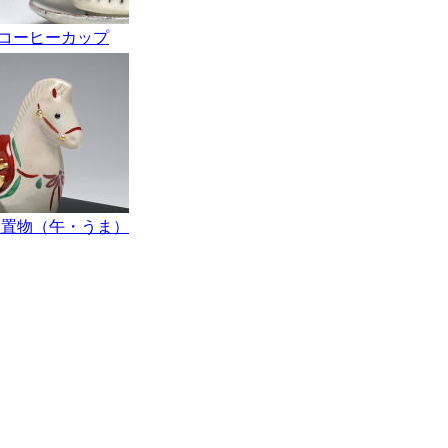
コーヒーカップ
支置物（午・うま）