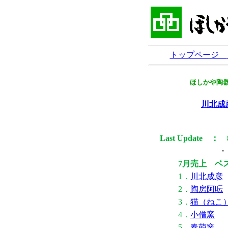
トップページ
ほしかや陶
川北成
Last Update ： 8
・
7月売上 ベ
1．
川北成彦
2．
陶房阿呍
3．
猫（ねこ
4．
小僧窯
5．
春萌窯