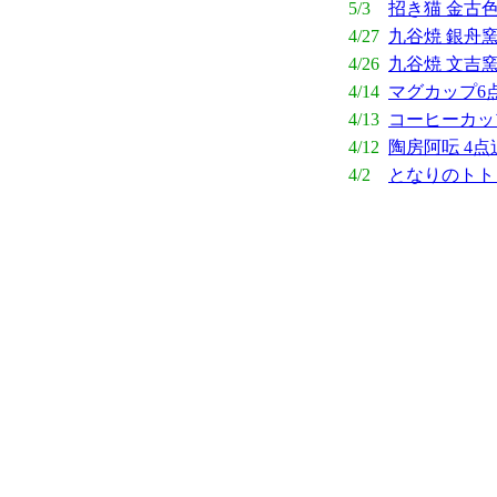
5/3
招き猫 金古
4/27
九谷焼 銀舟窯
4/26
九谷焼 文吉窯
4/14
マグカップ6
4/13
コーヒーカッ
4/12
陶房阿呍 4点
4/2
となりのトト