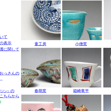
いて
の表示
童工房
小僧窯
護に関して
おっさんの
）
の
春萌窯
箱崎竜平
ガジン）
こちらから
等